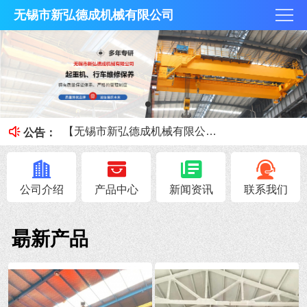
无锡市新弘德成机械有限公司
【无锡市新弘德成机械有限公司】门式起重机的维护与保养分析
【无锡市新弘德成机械有限公司】门式起重机主梁不同结构特点
【无锡市新弘德成机械有限公司】起重机的工作量和工作水平的区别
新弘德成：行车保养及安装需要注意的问题
公告：
悬挂起重机保养方法有哪些？
公司介绍
产品中心
新闻资讯
联系我们
朂新产品