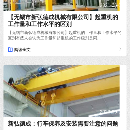
2021-06-02
【无锡市新弘德成机械有限公司】起重机的
工作量和工作水平的区别
【无锡市新弘德成机械有限公司】起重机的工作量和工作水平的
区别有些人会认为工作量和起重机的工作级别是同...
阅读全文
2023-09-14
新弘德成：行车保养及安装需要注意的问题