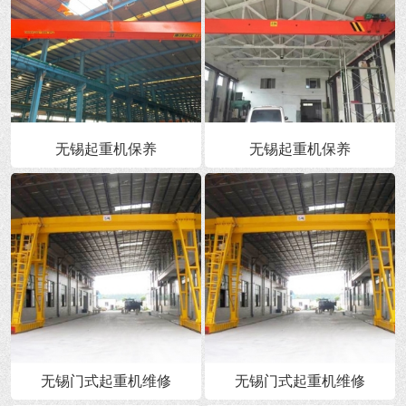
无锡起重机保养
无锡起重机保养
无锡门式起重机维修
无锡门式起重机维修