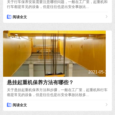
关于行车保养安装需要注意哪些问题，一般在工厂里，起重机和
行车都是常见的设备，但是往往也是出安全事故比...
阅读全文
2021-05-17
悬挂起重机保养方法有哪些？
关于悬挂起重机保养方法和步骤，一般在工厂里，起重机和行车
都是常见的设备，但是往往也是出安全事故比较多...
阅读全文