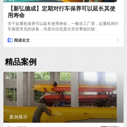
【新弘德成】定期对行车保养可以延长其使
用寿命
关于起重机保养可以延长使用寿命，一般在工厂里，起重机和行
车都是常见的设备，但是往往也是出安全事故比较...
阅读全文
精品案例
案例展示