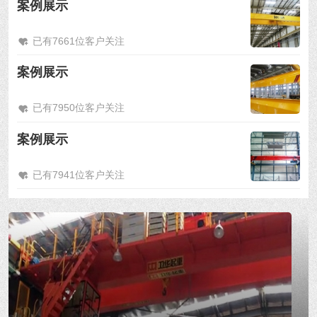
案例展示
已有7661位客户关注
案例展示
已有7950位客户关注
案例展示
已有7941位客户关注