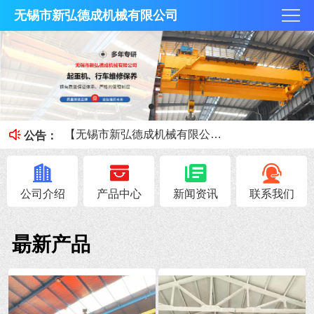
无锡市新弘德成机械有限公司
【无锡市新弘德成机械有限公司】门式起重机的维护与保养分析
【无锡市新弘德成机械有限公司】门式起重机主梁不同结构特点
【无锡市新弘德成机械有限公司】起重机的工作量和工作水平的区别
公告：
新弘德成：行车保养及安装需要注意的问题
悬挂起重机保养方法有哪些？
公司介绍
产品中心
新闻资讯
联系我们
朂新产品