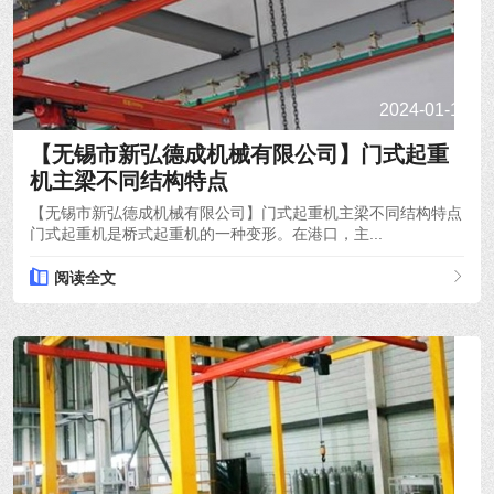
2024-01-15
【无锡市新弘德成机械有限公司】门式起重
机主梁不同结构特点
【无锡市新弘德成机械有限公司】门式起重机主梁不同结构特点
门式起重机是桥式起重机的一种变形。在港口，主...
阅读全文