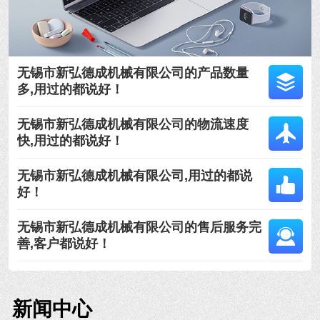
无锡市新弘德成机械有限公司的产品数量
多,用过的都说好！
无锡市新弘德成机械有限公司的物流速度
快,用过的都说好！
无锡市新弘德成机械有限公司,用过的都说
好！
无锡市新弘德成机械有限公司的售后服务完
善,客户都说好！
新闻中心