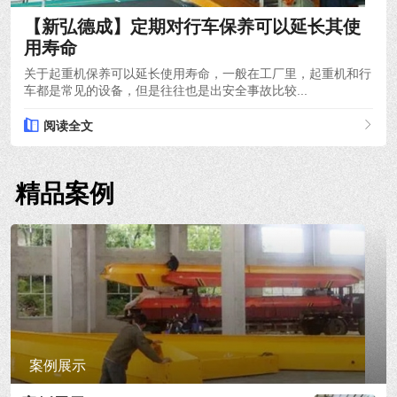
【新弘德成】定期对行车保养可以延长其使
用寿命
关于起重机保养可以延长使用寿命，一般在工厂里，起重机和行
车都是常见的设备，但是往往也是出安全事故比较...
阅读全文
精品案例
案例展示