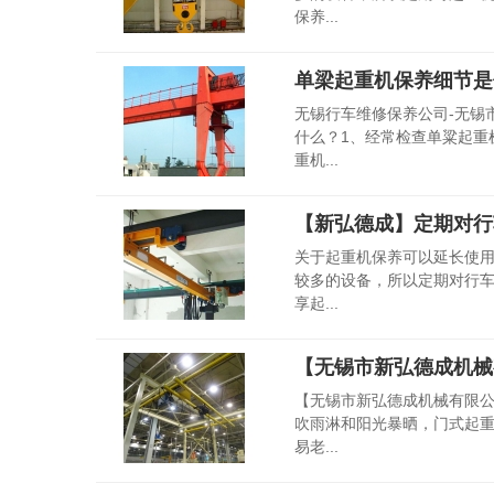
保养...
单梁起重机保养细节是
无锡行车维修保养公司-无锡
什么？1、经常检查单粱起重
重机...
【新弘德成】定期对行
关于起重机保养可以延长使
较多的设备，所以定期对行
享起...
【无锡市新弘德成机械
【无锡市新弘德成机械有限
吹雨淋和阳光暴晒，门式起
易老...