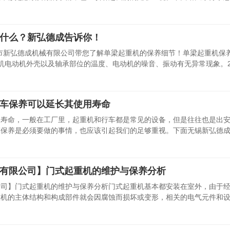
什么？新弘德成告诉你！
市新弘德成机械有限公司带您了解单梁起重机的保养细节！单梁起重机保
机电动机外壳以及轴承部位的温度、电动机的噪音、振动有无异常现象。
车保养可以延长其使用寿命
用寿命，一般在工厂里，起重机和行车都是常见的设备，但是往往也是出
车保养是必须要做的事情，也应该引起我们的足够重视。下面无锡新弘德
有限公司】门式起重机的维护与保养分析
公司】门式起重机的维护与保养分析门式起重机基本都安装在室外，由于
重机的主体结构和构成部件就会因腐蚀而损坏或变形，相关的电气元件和