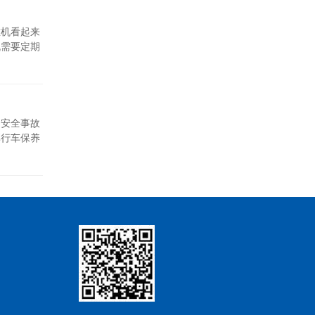
重机看起来
机需要定期
出安全事故
享行车保养