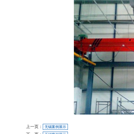
上一页：
无锡案例展示