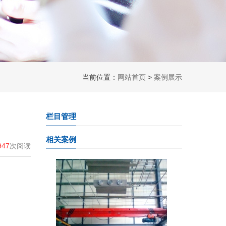
当前位置：
网站首页
>
案例展示
栏目管理
相关案例
947
次阅读