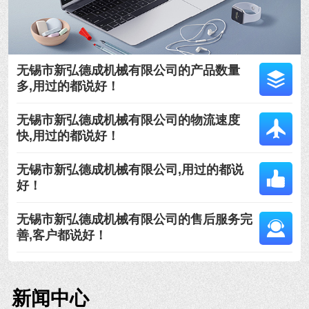
无锡市新弘德成机械有限公司的产品数量
多,用过的都说好！
无锡市新弘德成机械有限公司的物流速度
快,用过的都说好！
无锡市新弘德成机械有限公司,用过的都说
好！
无锡市新弘德成机械有限公司的售后服务完
善,客户都说好！
新闻中心