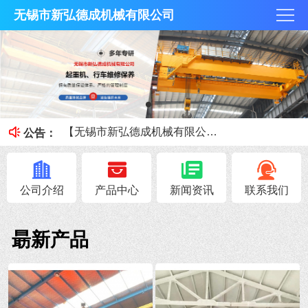
无锡市新弘德成机械有限公司
【无锡市新弘德成机械有限公司】门式起重机的维护与保养分析
【无锡市新弘德成机械有限公司】门式起重机主梁不同结构特点
【无锡市新弘德成机械有限公司】起重机的工作量和工作水平的区别
公告：
新弘德成：行车保养及安装需要注意的问题
悬挂起重机保养方法有哪些？
公司介绍
产品中心
新闻资讯
联系我们
朂新产品