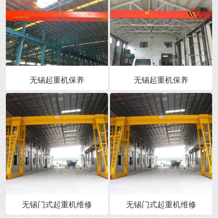
无锡起重机保养
无锡起重机保养
无锡门式起重机维修
无锡门式起重机维修