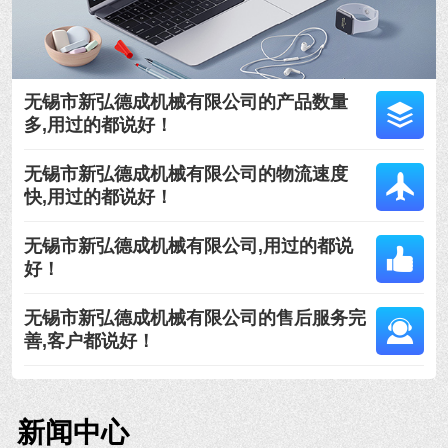
无锡市新弘德成机械有限公司的产品数量
多,用过的都说好！
无锡市新弘德成机械有限公司的物流速度
快,用过的都说好！
无锡市新弘德成机械有限公司,用过的都说
好！
无锡市新弘德成机械有限公司的售后服务完
善,客户都说好！
新闻中心