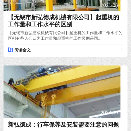
2021-06-02
【无锡市新弘德成机械有限公司】起重机的
工作量和工作水平的区别
【无锡市新弘德成机械有限公司】起重机的工作量和工作水平的
区别有些人会认为工作量和起重机的工作级别是同...
阅读全文
2023-09-14
新弘德成：行车保养及安装需要注意的问题