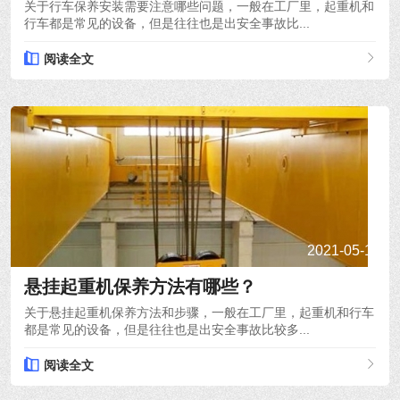
关于行车保养安装需要注意哪些问题，一般在工厂里，起重机和
行车都是常见的设备，但是往往也是出安全事故比...
阅读全文
2021-05-17
悬挂起重机保养方法有哪些？
关于悬挂起重机保养方法和步骤，一般在工厂里，起重机和行车
都是常见的设备，但是往往也是出安全事故比较多...
阅读全文