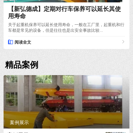
【新弘德成】定期对行车保养可以延长其使
用寿命
关于起重机保养可以延长使用寿命，一般在工厂里，起重机和行
车都是常见的设备，但是往往也是出安全事故比较...
阅读全文
精品案例
案例展示