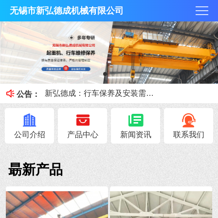
无锡市新弘德成机械有限公司
【无锡市新弘德成机械有限公司】门式起重机的维护与保养分析
【无锡市新弘德成机械有限公司】门式起重机主梁不同结构特点
【无锡市新弘德成机械有限公司】起重机的工作量和工作水平的区别
新弘德成：行车保养及安装需要注意的问题
公告：
悬挂起重机保养方法有哪些？
公司介绍
产品中心
新闻资讯
联系我们
朂新产品